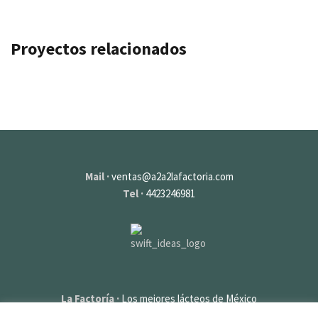
Proyectos relacionados
Mail ·
ventas@a2a2lafactoria.com
Tel ·
4423246981
La Factoría ·
Los mejores lácteos de México