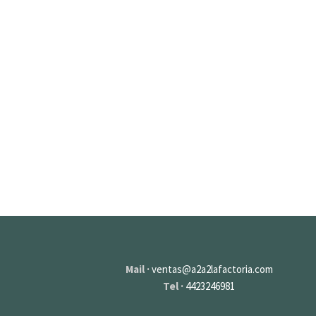
by
admin
0
0
mayo 5, 2021
Mail ·
ventas@a2a2lafactoria.com
Tel ·
4423246981