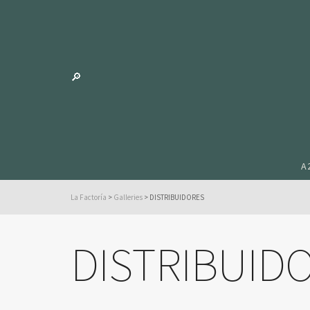
A
La Factoría
>
Galleries
>
DISTRIBUIDORES
DISTRIBUID