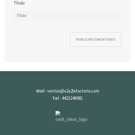
Título
Mail ·
ventas@a2a2lafactoria.com
Tel ·
4423246981